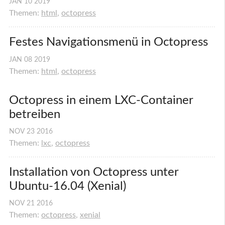
JAN
10
2019
Themen:
html
,
octopress
Festes Navigationsmenü in Octopress
JAN
08
2019
Themen:
html
,
octopress
Octopress in einem LXC-Container 
betreiben
NOV
23
2016
Themen:
lxc
,
octopress
Installation von Octopress unter 
Ubuntu-16.04 (Xenial)
NOV
21
2016
Themen:
octopress
,
xenial