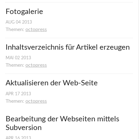
Fotogalerie
AUG
04
2013
Themen:
octopress
Inhaltsverzeichnis für Artikel erzeugen
MAI
02
2013
Themen:
octopress
Aktualisieren der Web-Seite
APR
17
2013
Themen:
octopress
Bearbeitung der Webseiten mittels 
Subversion
APR
16
2013