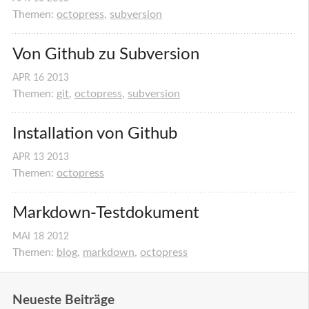
Themen:
octopress
,
subversion
Von Github zu Subversion
APR
16
2013
Themen:
git
,
octopress
,
subversion
Installation von Github
APR
13
2013
Themen:
octopress
Markdown-Testdokument
MAI
18
2012
Themen:
blog
,
markdown
,
octopress
Neueste Beiträge