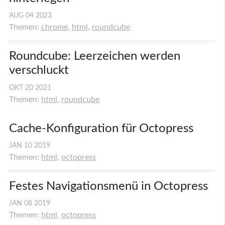
AUG
04
2023
Themen:
chrome
,
html
,
roundcube
Roundcube: Leerzeichen werden 
verschluckt
OKT
20
2021
Themen:
html
,
roundcube
Cache-Konfiguration für Octopress
JAN
10
2019
Themen:
html
,
octopress
Festes Navigationsmenü in Octopress
JAN
08
2019
Themen:
html
,
octopress