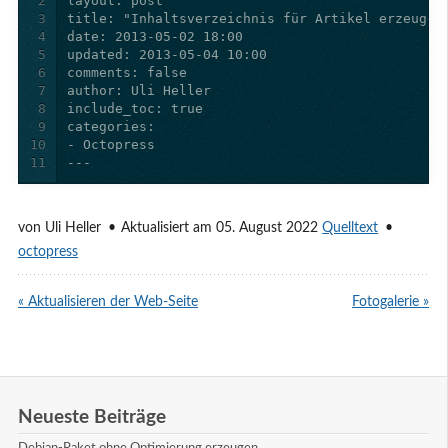
2
3
4
5
6
7
8
9
10
11
---
von
Uli Heller
Aktualisiert am 05. August 2022
Quelltext
octopress
« Aktualisieren der Web-Seite
Fotogalerie »
Neueste Beiträge