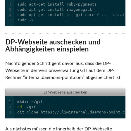
4
5
6
sudo apt-get install git git-core 
# ... installi
7
DP-Webseite auschecken und
Abhängigkeiten einspielen
Nachfolgender Schritt geht davon aus, dass die DP-
Webseite in der Versionsverwaltung GIT auf dem DP-
Rechner “internal.daemons-point.com” abgespeichert ist.
DP-Webseite auschecken
1
2
cd
3
Als nächstes müssen die innerhalb der DP-Webseite