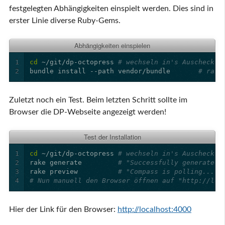
festgelegten Abhängigkeiten einspielt werden. Dies sind in
erster Linie diverse Ruby-Gems.
Abhängigkeiten einspielen
1
cd
 ~/git/dp-octopress 
# wechseln in's Auscheck-V
2
bundle install --path vendor/bundle       
# rake
Zuletzt noch ein Test. Beim letzten Schritt sollte im
Browser die DP-Webseite angezeigt werden!
Test der Installation
1
cd
 ~/git/dp-octopress 
# wechseln in's Auscheck-V
2
rake generate         
# "Successfully generated.
3
rake preview          
# "Compass is polling..."
4
# Nun manuell den Browser öffnen auf "http://loc
Hier der Link für den Browser:
http://localhost:4000