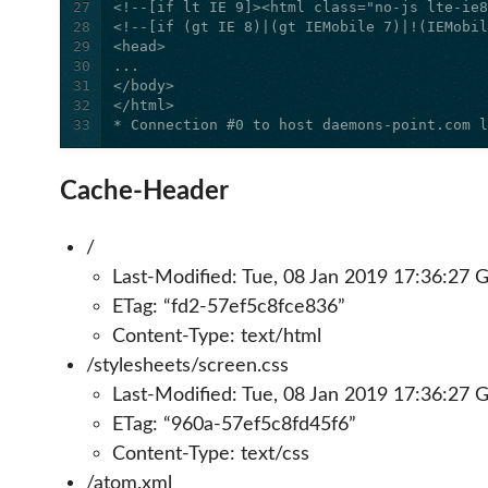
27
28
29
30
31
32
33
* Connection #0 to host daemons-point.com 
Cache-Header
/
Last-Modified: Tue, 08 Jan 2019 17:36:27
ETag: “fd2-57ef5c8fce836”
Content-Type: text/html
/stylesheets/screen.css
Last-Modified: Tue, 08 Jan 2019 17:36:27
ETag: “960a-57ef5c8fd45f6”
Content-Type: text/css
/atom.xml