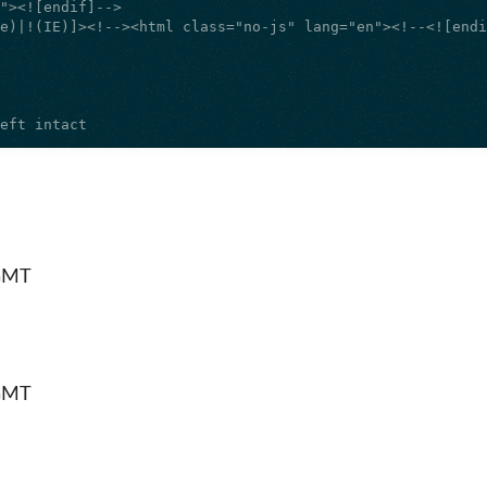
left intact
 GMT
 GMT