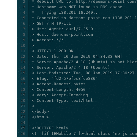
2
3
4
5
6
7
8
9
10
11
12
13
14
15
16
17
18
19
20
21
22
23
24
25
26