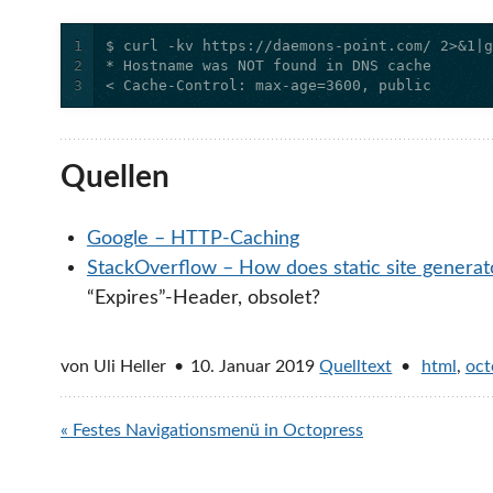
1
2
3
< Cache-Control: max-age=3600, public
Quellen
Google – HTTP-Caching
StackOverflow – How does static site generato
“Expires”-Header, obsolet?
von
Uli Heller
10. Januar 2019
Quelltext
html
,
oct
« Festes Navigationsmenü in Octopress