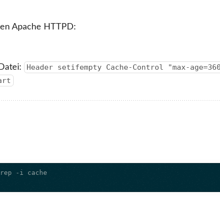
teten Apache HTTPD:
Datei:
Header setifempty Cache-Control "max-age=36
art