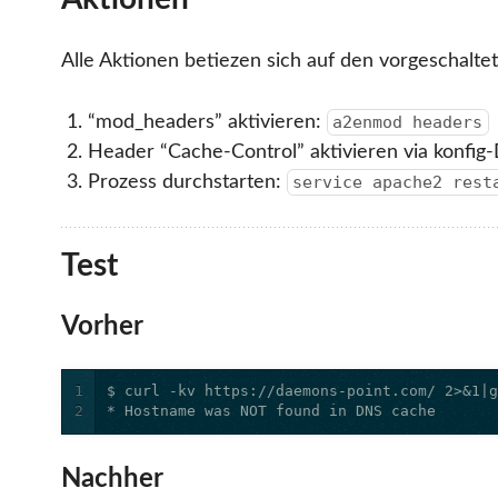
Alle Aktionen betiezen sich auf den vorgeschal
“mod_headers” aktivieren:
a2enmod headers
Header “Cache-Control” aktivieren via konfig-
Prozess durchstarten:
service apache2 rest
Test
Vorher
1
2
* Hostname was NOT found in DNS cache
Nachher