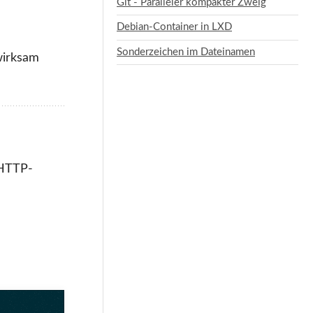
Git - Paralleler kompakter Zweig
Debian-Container in LXD
Sonderzeichen im Dateinamen
 wirksam
 HTTP-