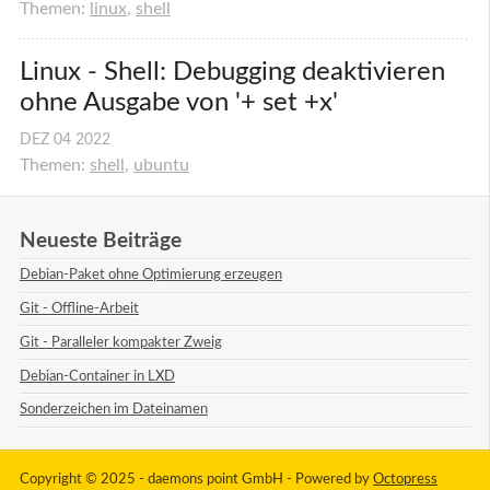
Themen:
linux
,
shell
Linux - Shell: Debugging deaktivieren 
ohne Ausgabe von '+ set +x'
DEZ
04
2022
Themen:
shell
,
ubuntu
Neueste Beiträge
Debian-Paket ohne Optimierung erzeugen
Git - Offline-Arbeit
Git - Paralleler kompakter Zweig
Debian-Container in LXD
Sonderzeichen im Dateinamen
Copyright © 2025 - daemons point GmbH -
Powered by
Octopress