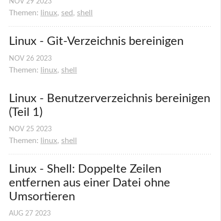
NOV
29
2023
Themen:
linux
,
sed
,
shell
Linux - Git-Verzeichnis bereinigen
NOV
26
2023
Themen:
linux
,
shell
Linux - Benutzerverzeichnis bereinigen 
(Teil 1)
NOV
25
2023
Themen:
linux
,
shell
Linux - Shell: Doppelte Zeilen 
entfernen aus einer Datei ohne 
Umsortieren
AUG
27
2023