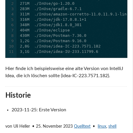
2
3
4
5
6
7
8
9
10
11
3,1G  ./InUse/idea-IU-233.11799.6
Hier finde ich beispielsweise eine alte Version von IntelliJ
Idea, die ich löschen sollte (idea-IC-223.7571.182).
Historie
2023-11-25: Erste Version
von
Uli Heller
25. November 2023
Quelltext
linux
,
shell