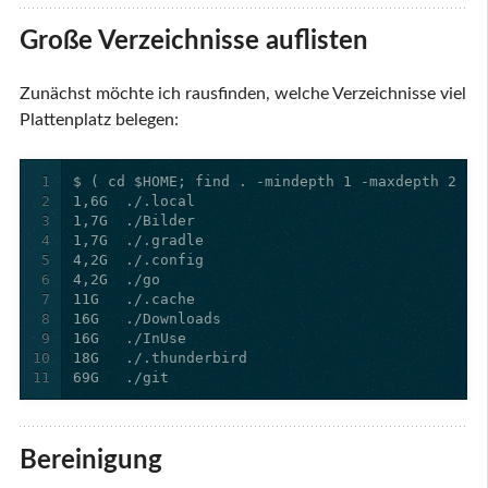
Große Verzeichnisse auflisten
Zunächst möchte ich rausfinden, welche Verzeichnisse viel
Plattenplatz belegen:
1
2
3
4
5
6
7
8
9
10
11
69G   ./git
Bereinigung