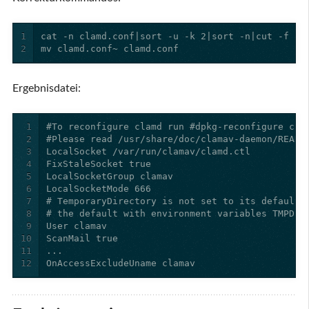
1
2
mv clamd.conf~ clamd.conf
Ergebnisdatei:
1
2
3
4
5
6
7
8
9
10
11
12
OnAccessExcludeUname clamav