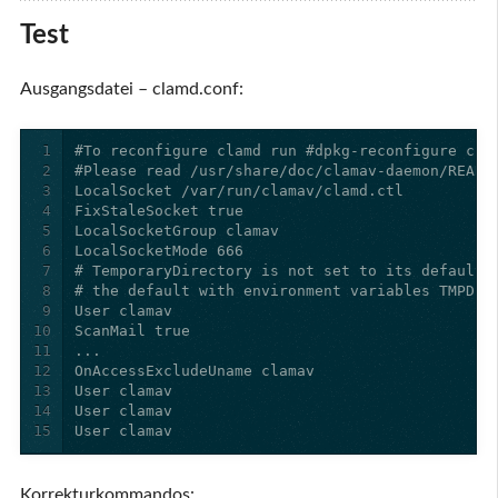
Test
Ausgangsdatei – clamd.conf:
1
2
3
4
5
6
7
8
9
10
11
12
13
14
15
User clamav
Korrekturkommandos: