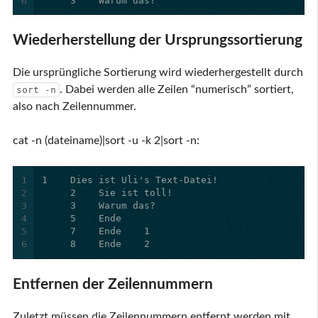
6
     3    Warum das?
Wiederherstellung der Ursprungssortierung
Die ursprüngliche Sortierung wird wiederhergestellt durch
. Dabei werden alle Zeilen “numerisch” sortiert,
sort -n
also nach Zeilennummer.
cat -n (dateiname)|sort -u -k 2|sort -n:
1
2
3
4
5
6
     8    Ende    2
Entfernen der Zeilennummern
Zuletzt müssen die Zeilennummern entfernt werden mit