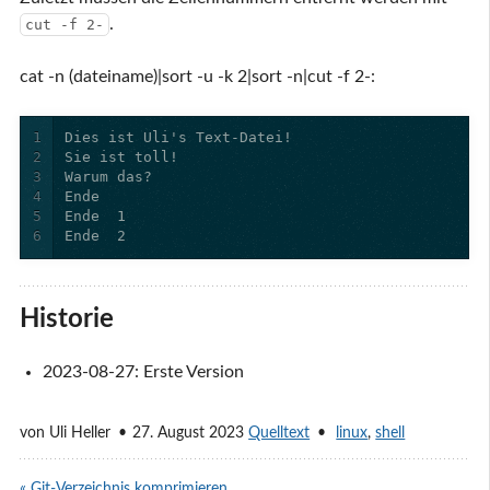
.
cut -f 2-
cat -n (dateiname)|sort -u -k 2|sort -n|cut -f 2-:
1
2
3
4
5
6
Ende  2
Historie
2023-08-27: Erste Version
von
Uli Heller
27. August 2023
Quelltext
linux
,
shell
« Git-Verzeichnis komprimieren