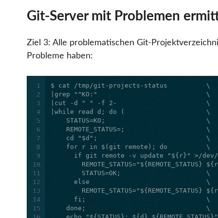
Git-Server mit Problemen ermit
Ziel 3: Alle problematischen Git-Projektverzeichni
Probleme haben:
1
2
3
4
5
6
7
8
9
10
11
12
13
14
15
16