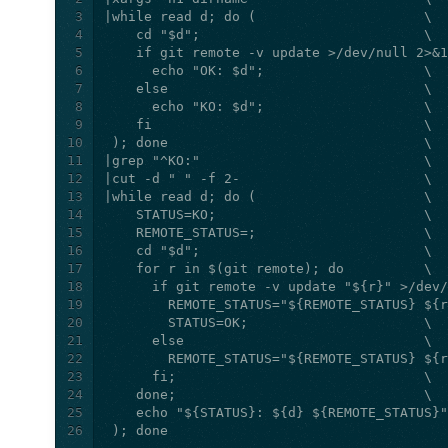
3
4
5
6
7
8
9
10
11
12
13
14
15
16
17
18
19
20
21
22
23
24
25
26
 ); done