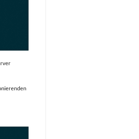
erver
ionierenden