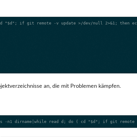
rojektverzeichnisse an, die mit Problemen kämpfen.
gs -n1 dirname|while read d; do ( cd "$d"; if git remote