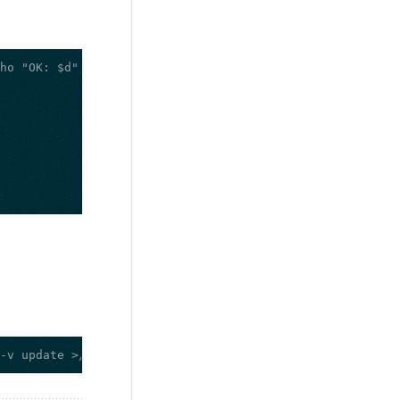
 -v update >/dev/null 2>&1; then echo "OK: $d"; else ech