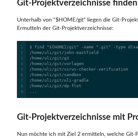
Git-Projektverzeichnisse finden
Unterhalb von “$HOME/git” liegen die Git-Projekte
Ermutteln der Git-Projektverzeichnisse:
1
2
3
4
5
6
7
8
9
...
Git-Projektverzeichnisse mit P
Nun möchte ich mit Ziel 2 ermitteln, welche Git-