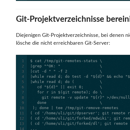
Git-Projektverzeichnisse berein
Diejenigen Git-Projektverzeichnisse, bei denen ni
lösche die nicht erreichbaren Git-Server:
1
2
3
4
5
6
7
8
9
10
11
12
13
14
...