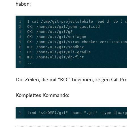
haben:
1
2
3
4
5
6
7
8
9
...
Die Zeilen, die mit “KO:” beginnen, zeigen Git-P
Komplettes Kommando:
1
find "${HOME}/git" -name ".git" -type d|xar