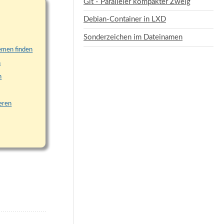
Git - Paralleler kompakter Zweig
Debian-Container in LXD
Sonderzeichen im Dateinamen
lemen finden
n
n
eren