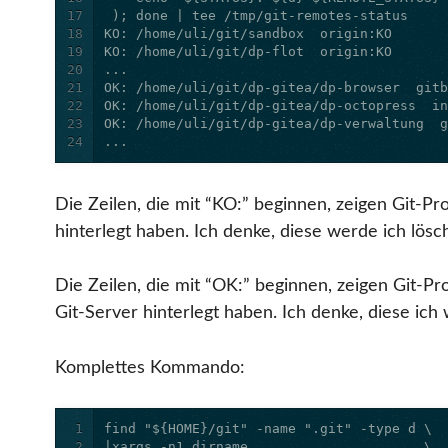
17
18
19
20
21
22
23
24
...
Die Zeilen, die mit “KO:” beginnen, zeigen Git-Pr
hinterlegt haben. Ich denke, diese werde ich lösc
Die Zeilen, die mit “OK:” beginnen, zeigen Git-P
Git-Server hinterlegt haben. Ich denke, diese ich
Komplettes Kommando:
1
2