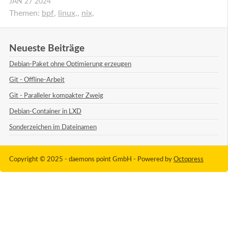
JAN
27
2024
Themen:
bpf
,
linux,
,
nix,
Neueste Beiträge
Debian-Paket ohne Optimierung erzeugen
Git - Offline-Arbeit
Git - Paralleler kompakter Zweig
Debian-Container in LXD
Sonderzeichen im Dateinamen
Copyright © 2025 - daemons point GmbH -
Powered by
Octopress