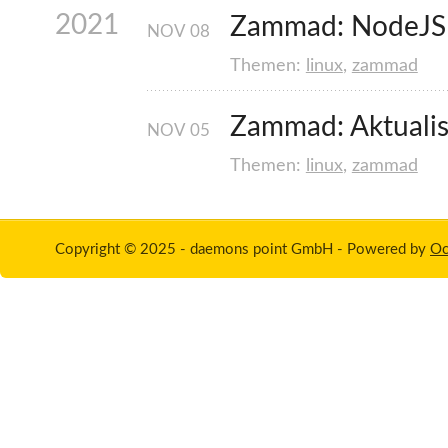
2021
Zammad: NodeJS
NOV
08
Themen:
linux
,
zammad
Zammad: Aktualis
NOV
05
Themen:
linux
,
zammad
Copyright © 2025 - daemons point GmbH -
Powered by
Oc