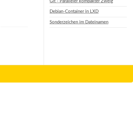
Git - Paralleler kompakter Zweig
Debian-Container in LXD
Sonderzeichen im Dateinamen