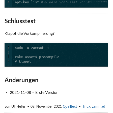
4
apt-key list 
#-> kein Schlüssel von NODESOURCE w
Schlusstest
Klappt die Vorkompilierung?
1
2
3
4
# klappt!
Änderungen
2021-11-08 – Erste Version
von
Uli Heller
08. November 2021
Quelltext
linux
,
zammad