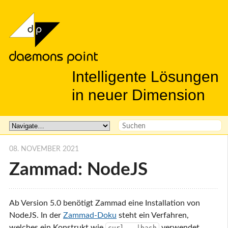
Intelligente Lösungen
in neuer Dimension
08. NOVEMBER 2021
Zammad: NodeJS
Ab Version 5.0 benötigt Zammad eine Installation von
NodeJS. In der
Zammad-Doku
steht ein Verfahren,
welches ein Konstrukt wie
verwendet.
curl...|bash