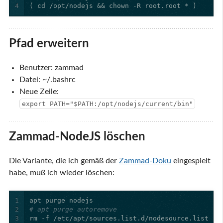
4
( cd /opt/nodejs && chown -R root.root * )
Pfad erweitern
Benutzer: zammad
Datei: ~/.bashrc
Neue Zeile:
export PATH="$PATH:/opt/nodejs/current/bin"
Zammad-NodeJS löschen
Die Variante, die ich gemäß der
Zammad-Doku
eingespielt
habe, muß ich wieder löschen:
1
2
# apt purge autoremove
3