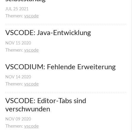
JUL
25
2021
Themen:
vscode
VSCODE: Java-Entwicklung
NOV
15
2020
Themen:
vscode
VSCODIUM: Fehlende Erweiterung
NOV
14
2020
Themen:
vscode
VSCODE: Editor-Tabs sind 
verschwunden
NOV
09
2020
Themen:
vscode