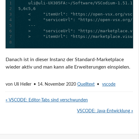
1
2
3
4
5
6
7
8
Danach ist in dieser Instanz der Standard-Marketplace
wieder aktiv und man kann alle Erweiterungen einspielen.
von
Uli Heller
14. November 2020
Quelltext
vscode
« VSCODE: Editor-Tabs sind verschwunden
VSCODE: Java-Entwicklung »