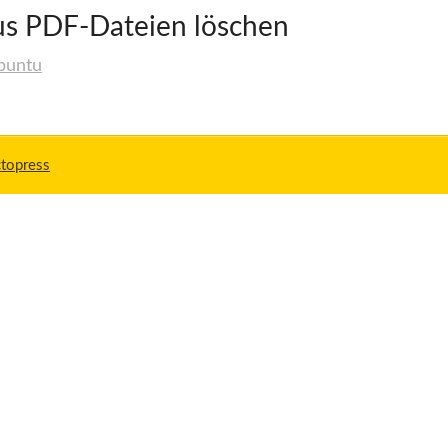
us PDF-Dateien löschen
buntu
topress