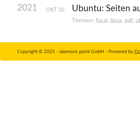
2021
Ubuntu: Seiten a
OKT
30
Themen:
focal
,
linux
,
pdf
,
u
Copyright © 2025 - daemons point GmbH -
Powered by
Oc