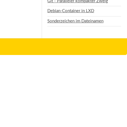
Git - Paralleler kompakter Zweig
Debian-Container in LXD
Sonderzeichen im Dateinamen