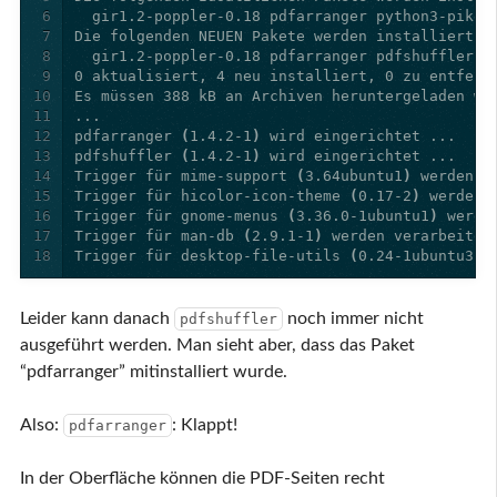
6
7
8
9
10
11
12
pdfarranger 
(
1.4.2-1
)
13
pdfshuffler 
(
1.4.2-1
)
14
Trigger für mime-support 
(
3.64ubuntu1
)
15
Trigger für hicolor-icon-theme 
(
0.17-2
)
16
Trigger für gnome-menus 
(
3.36.0-1ubuntu1
)
17
Trigger für man-db 
(
2.9.1-1
)
18
Trigger für desktop-file-utils 
(
0.24-1ubuntu3
)
Leider kann danach
noch immer nicht
pdfshuffler
ausgeführt werden. Man sieht aber, dass das Paket
“pdfarranger” mitinstalliert wurde.
Also:
: Klappt!
pdfarranger
In der Oberfläche können die PDF-Seiten recht