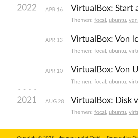
2022
VirtualBox: Start 
APR
16
Themen:
focal
,
ubuntu
,
ven
VirtualBox: Von l
APR
13
Themen:
focal
,
ubuntu
,
vir
VirtualBox: Von U
APR
10
Themen:
focal
,
ubuntu
,
vir
2021
VirtualBox: Disk 
AUG
28
Themen:
focal
,
ubuntu
,
vir