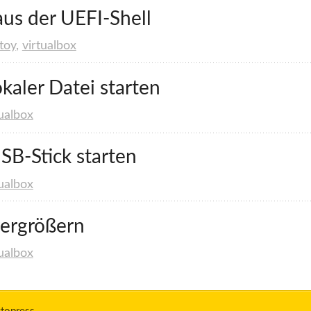
aus der UEFI-Shell
toy
,
virtualbox
okaler Datei starten
tualbox
SB-Stick starten
tualbox
vergrößern
tualbox