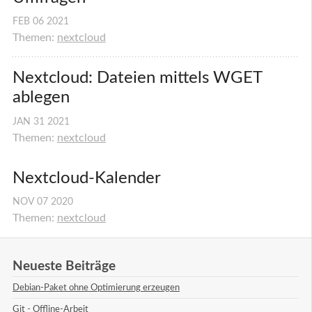
FEB
06
2021
Themen:
nextcloud
Nextcloud: Dateien mittels WGET 
ablegen
JAN
31
2021
Themen:
nextcloud
Nextcloud-Kalender
NOV
07
2020
Themen:
nextcloud
Neueste Beiträge
Debian-Paket ohne Optimierung erzeugen
Git - Offline-Arbeit