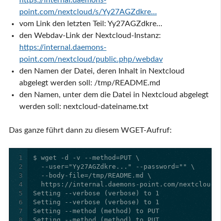
point.com/nextcloud/s/Yy27AGZdkre…
vom Link den letzten Teil: Yy27AGZdkre…
den Webdav-Link der Nextcloud-Instanz:
https://internal.daemons-
point.com/nextcloud/public.php/webdav
den Namen der Datei, deren Inhalt in Nextcloud
abgelegt werden soll: /tmp/README.md
den Namen, unter dem die Datei in Nextcloud abgelegt
werden soll: nextcloud-dateiname.txt
Das ganze führt dann zu diesem WGET-Aufruf:
1
2
3
4
5
6
7
8