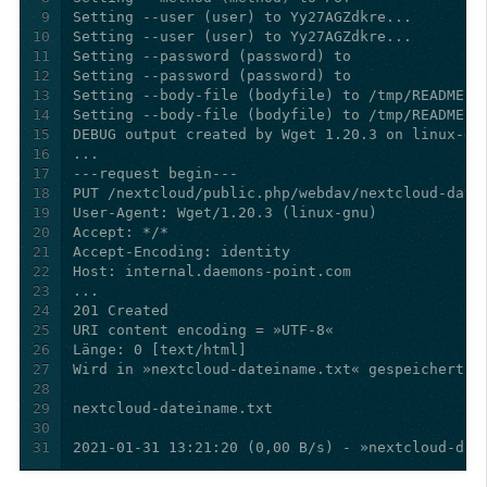
9
10
11
12
13
14
15
16
17
18
19
20
21
22
23
24
25
26
27
28
29
30
31
2021-01-31 13:21:20 (0,00 B/s) - »nextcloud-dat