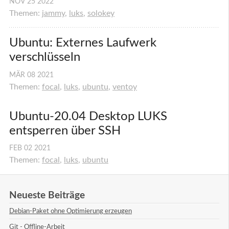
NOV
25
2022
Themen:
jammy
,
luks
,
solokey
Ubuntu: Externes Laufwerk 
verschlüsseln
MÄR
08
2021
Themen:
focal
,
luks
,
ubuntu
,
ventoy
Ubuntu-20.04 Desktop LUKS 
entsperren über SSH
FEB
02
2021
Themen:
focal
,
luks
,
ubuntu
Neueste Beiträge
Debian-Paket ohne Optimierung erzeugen
Git - Offline-Arbeit