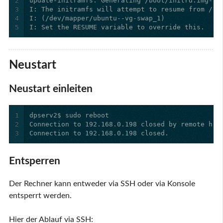
2
3
4
5
I: Set the RESUME variable to override this.
Neustart
Neustart einleiten
1
2
3
Connection to 192.168.0.198 closed.
Entsperren
Der Rechner kann entweder via SSH oder via Konsole
entsperrt werden.
Hier der Ablauf via SSH: