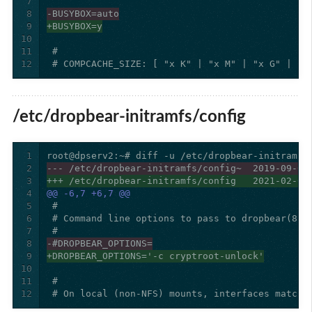
7
8
-BUSYBOX=auto
9
+BUSYBOX=y
10
11
12
/etc/dropbear-initramfs/config
1
2
--- /etc/dropbear-initramfs/config~  2019-09-05
3
+++ /etc/dropbear-initramfs/config   2021-02-02
4
@@ -6,7 +6,7 @@
5
6
7
8
-#DROPBEAR_OPTIONS=
9
+DROPBEAR_OPTIONS='-c cryptroot-unlock'
10
11
12