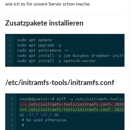
wie ich es für unsere Server schon mache.
Zusatzpakete installieren
1
2
3
4
5
sudo apt install -y openssh-server
/etc/initramfs-tools/initramfs.conf
1
2
--- /etc/initramfs-tools/initramfs.conf~ 2020-0
3
+++ /etc/initramfs-tools/initramfs.conf  2021-0
4
@@ -27,7 +27,7 @@
5
6