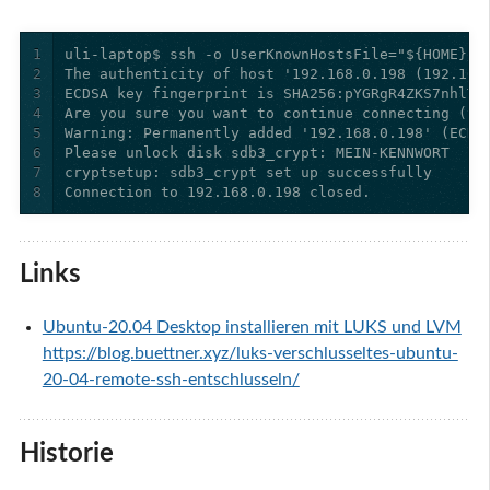
1
2
3
4
5
6
7
8
Connection to 192.168.0.198 closed.
Links
Ubuntu-20.04 Desktop installieren mit LUKS und LVM
https://blog.buettner.xyz/luks-verschlusseltes-ubuntu-
20-04-remote-ssh-entschlusseln/
Historie