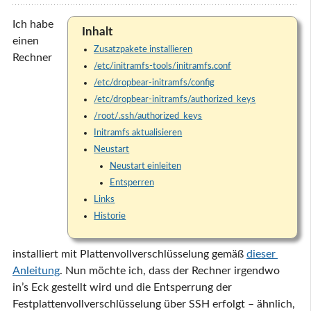
Ich habe
Inhalt
einen
Zusatzpakete installieren
Rechner
/etc/initramfs-tools/initramfs.conf
/etc/dropbear-initramfs/config
/etc/dropbear-initramfs/authorized_keys
/root/.ssh/authorized_keys
Initramfs aktualisieren
Neustart
Neustart einleiten
Entsperren
Links
Historie
installiert mit Plattenvollverschlüsselung gemäß
dieser 
Anleitung
. Nun möchte ich, dass der Rechner irgendwo
in’s Eck gestellt wird und die Entsperrung der
Festplattenvollverschlüsselung über SSH erfolgt – ähnlich,