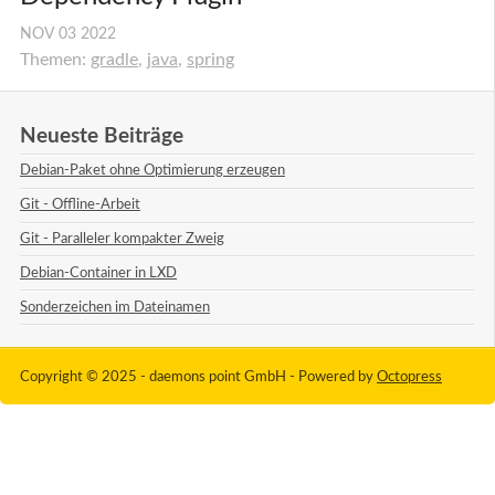
NOV
03
2022
Themen:
gradle
,
java
,
spring
Neueste Beiträge
Debian-Paket ohne Optimierung erzeugen
Git - Offline-Arbeit
Git - Paralleler kompakter Zweig
Debian-Container in LXD
Sonderzeichen im Dateinamen
Copyright © 2025 - daemons point GmbH -
Powered by
Octopress