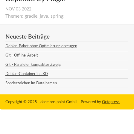
NOV
03
2022
Themen:
gradle
,
java
,
spring
Neueste Beiträge
Debian-Paket ohne Optimierung erzeugen
Git - Offline-Arbeit
Git - Paralleler kompakter Zweig
Debian-Container in LXD
Sonderzeichen im Dateinamen
Copyright © 2025 - daemons point GmbH -
Powered by
Octopress