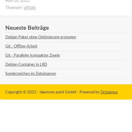
MAI
02
2022
Themen:
gitlab
Neueste Beiträge
Debian-Paket ohne Optimierung erzeugen
Git - Offline-Arbeit
Git - Paralleler kompakter Zweig
Debian-Container in LXD
Sonderzeichen im Dateinamen
Copyright © 2025 - daemons point GmbH -
Powered by
Octopress