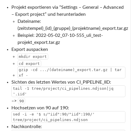
Projekt exportieren via “Settings – General – Advanced
– Export project” und herunterladen
Dateiname:
(zeitstempel)_(id)_(gruppe)_(projektname)_export.tar.gz
Beispiel: 2022-05-02_07-10-555_uli_test-
projekt_export.tar.gz
Export auspacken
mkdir export
cd export
gzip -cd .../(dateiname)_export.tar.gz | tar
xf -
Sichten des letzten Wertes von CI_PIPELINE_IID:
tail -1 tree/project/ci_pipelines.ndjson|jq
'.iid'
–>
90
Hochsetzen von 90 auf 190:
sed -i -e '$ s/"iid":90/"iid":190/'
tree/project/ci_pipelines.ndjson
Nachkontrolle: