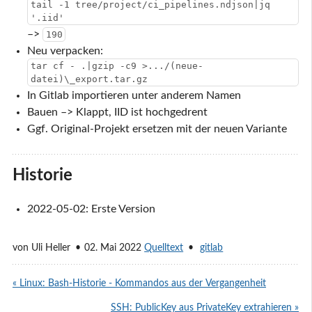
tail -1 tree/project/ci_pipelines.ndjson|jq
'.iid'
–>
190
Neu verpacken:
tar cf - .|gzip -c9 >.../(neue-
datei)\_export.tar.gz
In Gitlab importieren unter anderem Namen
Bauen –> Klappt, IID ist hochgedrent
Ggf. Original-Projekt ersetzen mit der neuen Variante
Historie
2022-05-02: Erste Version
von
Uli Heller
02. Mai 2022
Quelltext
gitlab
« Linux: Bash-Historie - Kommandos aus der Vergangenheit
SSH: PublicKey aus PrivateKey extrahieren »