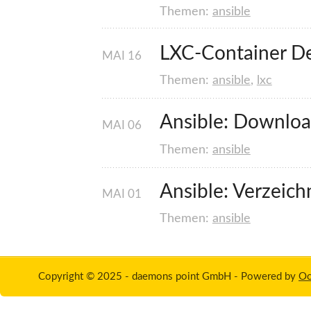
Themen:
ansible
LXC-Container D
MAI
16
Themen:
ansible
,
lxc
Ansible: Downlo
MAI
06
Themen:
ansible
Ansible: Verzeic
MAI
01
Themen:
ansible
Copyright © 2025 - daemons point GmbH -
Powered by
Oc