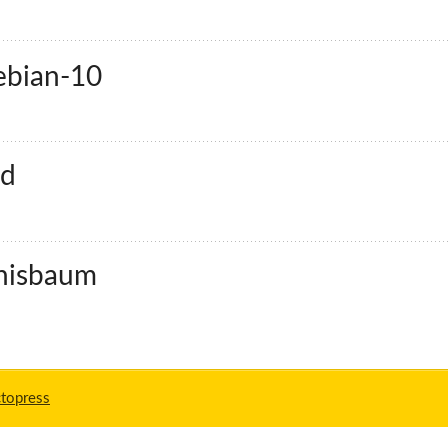
ebian-10
ad
hnisbaum
topress