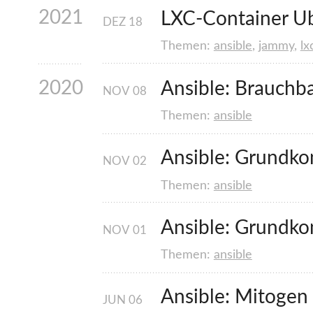
2021
LXC-Container U
DEZ
18
Themen:
ansible
,
jammy
,
lx
2020
Ansible: Brauchb
NOV
08
Themen:
ansible
Ansible: Grundko
NOV
02
Themen:
ansible
Ansible: Grundko
NOV
01
Themen:
ansible
Ansible: Mitogen
JUN
06