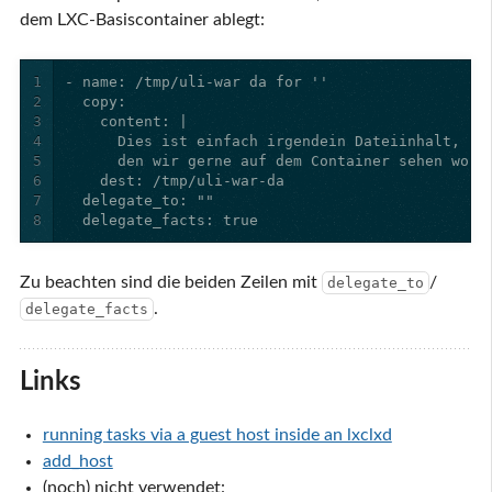
dem LXC-Basiscontainer ablegt:
1
2
3
4
5
6
7
8
  delegate_facts: true
Zu beachten sind die beiden Zeilen mit
/
delegate_to
.
delegate_facts
Links
running tasks via a guest host inside an lxclxd
add_host
(noch) nicht verwendet: