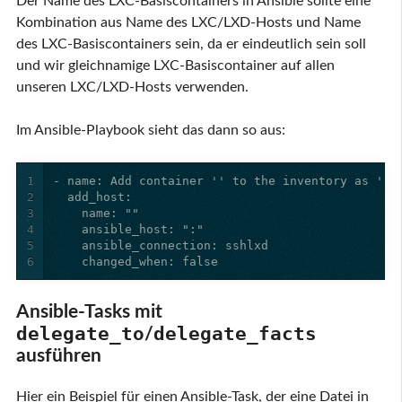
Der Name des LXC-Basiscontainers in Ansible sollte eine
Kombination aus Name des LXC/LXD-Hosts und Name
des LXC-Basiscontainers sein, da er eindeutlich sein soll
und wir gleichnamige LXC-Basiscontainer auf allen
unseren LXC/LXD-Hosts verwenden.
Im Ansible-Playbook sieht das dann so aus:
1
2
3
4
5
6
    changed_when: false
Ansible-Tasks mit
delegate_to
delegate_facts
/
ausführen
Hier ein Beispiel für einen Ansible-Task, der eine Datei in