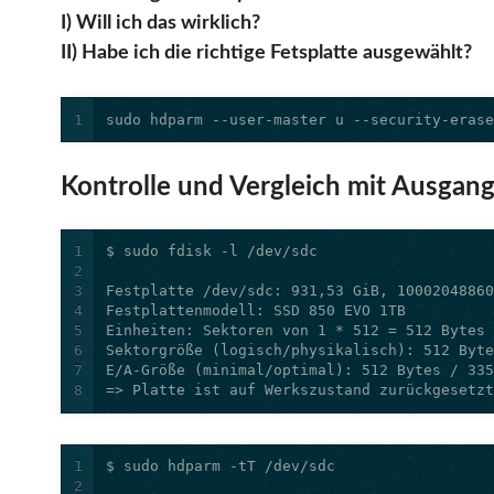
I) Will ich das wirklich?
II) Habe ich die richtige Fetsplatte ausgewählt?
1
sudo hdparm --user-master u --security-eras
Kontrolle und Vergleich mit Ausgang
1
2
3
4
5
6
7
8
=> Platte ist auf Werkszustand zurückgesetz
1
2