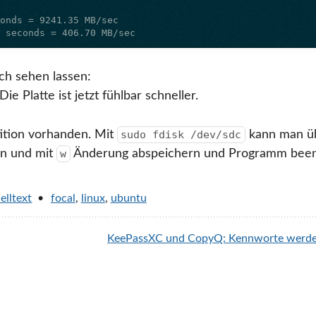
4 seconds = 406.70 MB/sec
ich sehen lassen:
 Platte ist jetzt fühlbar schneller.
rtition vorhanden. Mit
kann man üb
sudo fdisk /dev/sdc
en und mit
Änderung abspeichern und Programm bee
w
elltext
focal
,
linux
,
ubuntu
KeePassXC und CopyQ: Kennworte werden