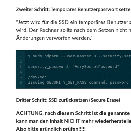
Zweiter Schritt: Temporäres Benutzerpasswort setz
“Jetzt wird für die SSD ein temporäres Benutzerp
wird. Der Rechner sollte nach dem Setzen nicht 
Änderungen verworfen werden.”
1
2
3
4
5
6
Issuing SECURITY_SET_PASS command, password
Dritter Schritt: SSD zurücksetzen (Secure Erase)
ACHTUNG, nach diesem Schritt ist die genannte F
kann man den Inhalt NICHT mehr wiederherstelle
Also bitte gründlich prüfen!!!!!