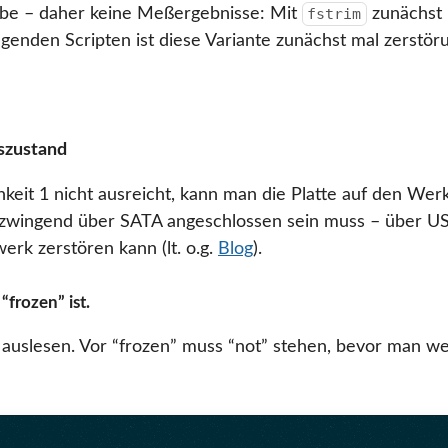
habe – daher keine Meßergebnisse: Mit
zunächst 
fstrim
enden Scripten ist diese Variante zunächst mal zerstöru
kszustand
keit 1 nicht ausreicht, kann man die Platte auf den Wer
m zwingend über SATA angeschlossen sein muss – über US
erk zerstören kann (lt. o.g.
Blog
).
“frozen” ist.
 auslesen. Vor “frozen” muss “not” stehen, bevor man w