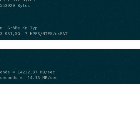
33 931,5G  7 HPFS/NTFS/exFAT
 seconds =  14.13 MB/sec