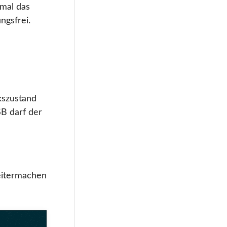
mal das
ngsfrei.
kszustand
B darf der
eitermachen