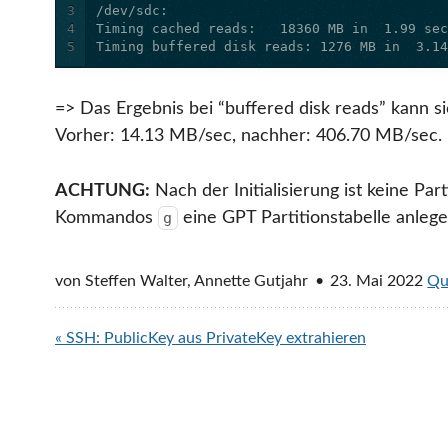
3
4
5
Timing buffered disk reads: 1276 MB in  3.1
=> Das Ergebnis bei “buffered disk reads” kann s
Vorher: 14.13 MB/sec, nachher: 406.70 MB/sec. Die
ACHTUNG:
Nach der Initialisierung ist keine Pa
Kommandos
eine GPT Partitionstabelle anleg
g
von
Steffen Walter, Annette Gutjahr
23. Mai 2022
Qu
« SSH: PublicKey aus PrivateKey extrahieren