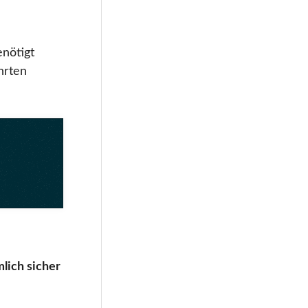
enötigt
hrten
lich sicher