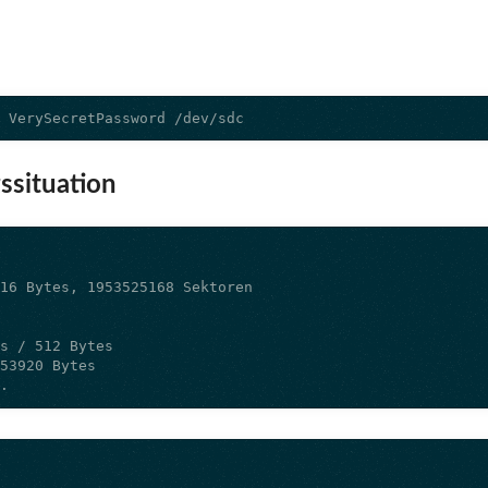
e VerySecretPassword /dev/sdc
ssituation
t.