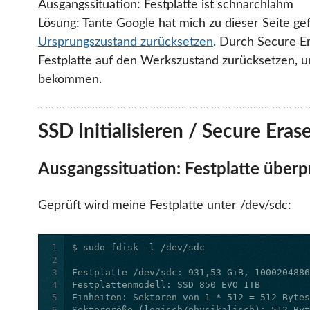
Ausgangssituation: Festplatte ist schnarchlahm
Lösung: Tante Google hat mich zu dieser Seite ge
Ursprungszustand zurücksetzen
. Durch Secure E
Festplatte auf den Werkszustand zurücksetzen, um
bekommen.
SSD Initialisieren / Secure Eras
Ausgangssituation: Festplatte überp
Geprüft wird meine Festplatte unter /dev/sdc:
1
2
3
4
5
6