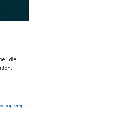
er die
nden.
 angezeigt »