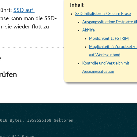
Inhalt
führt:
SSD auf 
SSD Initialisieren / Secure Erase
rase kann man die SSD-
Ausgangssituation: Festplatte 
 sie wieder flott zu
Abhilfe
Möglichkeit 1: FSTRIM
Möglichkeit 2: Zurücksetzen
auf Werkszustand
e
Kontrolle und Vergleich mit 
Ausgangssituation
rüfen