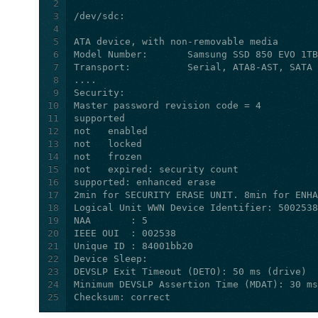
2
3
4
5
6
7
8
9
10
11
12
13
14
15
16
17
18
19
20
21
22
23
24
25
Checksum: correct