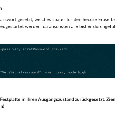
en
asswort gesetzt, welches später für den Secure Erase b
neugestartet werden, da ansonsten alle bisher durchgefü
="VerySecretPassword", user=user, mode=high
estplatte in ihren Ausgangszustand zurückgesetzt. Ziem
n!