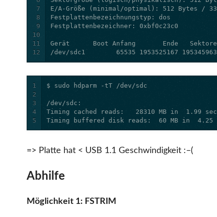
7
8
9
10
11
12
/dev/sdc1        65535 1953525167 19534596
1
2
3
4
5
Timing buffered disk reads:  60 MB in  4.25
=> Platte hat < USB 1.1 Geschwindigkeit :–(
Abhilfe
Möglichkeit 1: FSTRIM