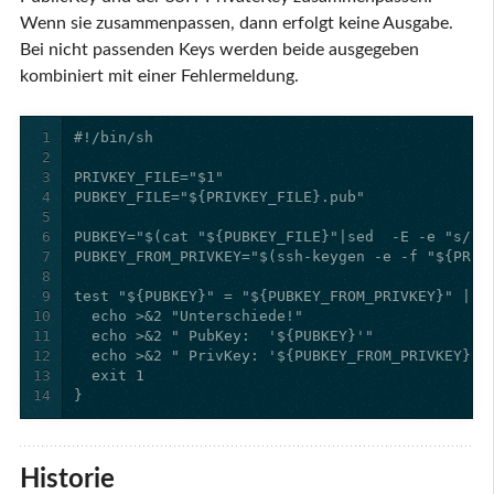
Wenn sie zusammenpassen, dann erfolgt keine Ausgabe.
Bei nicht passenden Keys werden beide ausgegeben
kombiniert mit einer Fehlermeldung.
1
2
3
4
5
6
7
8
9
10
11
12
13
14
}
Historie