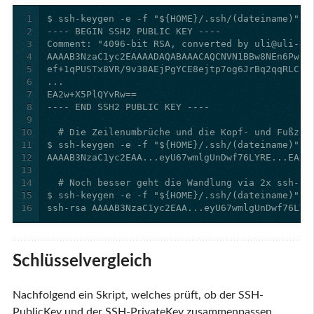
1
2
3
4
5
6
7
8
9
10
11
12
13
14
15
16
ssh-rsa AAAAB3NzaC1yc2EAA...eyU67wmlgUnDwf76LYR
Schlüsselvergleich
Nachfolgend ein Skript, welches prüft, ob der SSH-
PublicKey und der SSH-PrivateKey zusammenpassen.