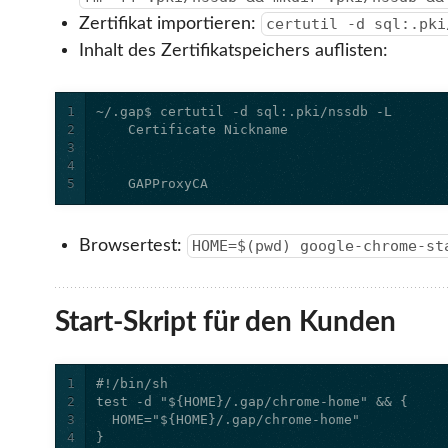
Zertifikat importieren:
certutil -d sql:.pki
Inhalt des Zertifikatspeichers auflisten:
1
2
3
4
5
    GAPProxyCA                             
Browsertest:
HOME=$(pwd) google-chrome-st
Start-Skript für den Kunden
1
2
3
4