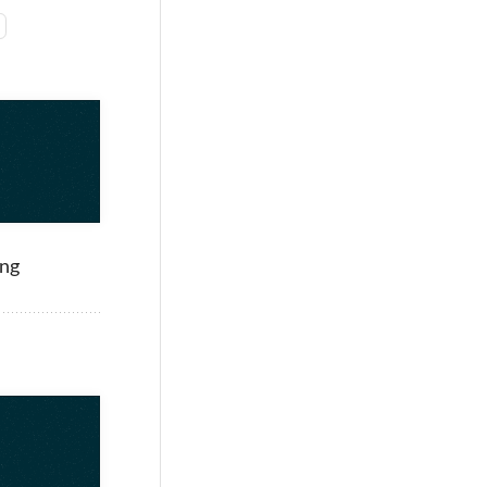
t
ung