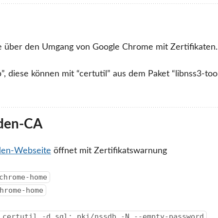
e über den Umgang von Google Chrome mit Zertifikaten.
”, diese können mit “certutil” aus dem Paket “libnss3-too
nden-CA
en-Webseite
öffnet mit Zertifikatswarnung
chrome-home
hrome-home
 certutil -d sql:.pki/nssdb -N --empty-password