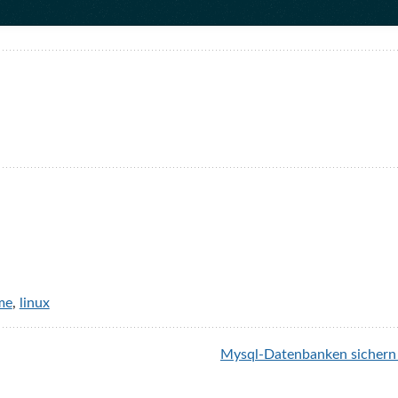
me
,
linux
Mysql-Datenbanken sichern 