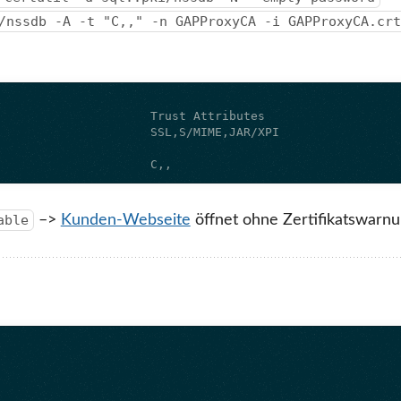
/nssdb -A -t "C,," -n GAPProxyCA -i GAPProxyCA.cr
                      C,,
–>
Kunden-Webseite
öffnet ohne Zertifikatswarn
able