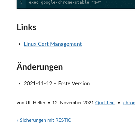
5
exec google-chrome-stable "$@"
Links
Linux Cert Management
Änderungen
2021-11-12 – Erste Version
von
Uli Heller
12. November 2021
Quelltext
chro
« Sicherungen mit RESTIC