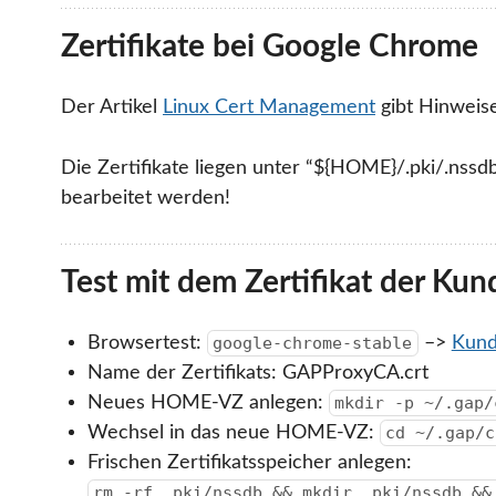
Zertifikate bei Google Chrome
Der Artikel
Linux Cert Management
gibt Hinweis
Die Zertifikate liegen unter “${HOME}/.pki/.nssdb
bearbeitet werden!
Test mit dem Zertifikat der Ku
Browsertest:
–>
Kund
google-chrome-stable
Name der Zertifikats: GAPProxyCA.crt
Neues HOME-VZ anlegen:
mkdir -p ~/.gap/
Wechsel in das neue HOME-VZ:
cd ~/.gap/c
Frischen Zertifikatsspeicher anlegen:
rm -rf .pki/nssdb && mkdir .pki/nssdb &&