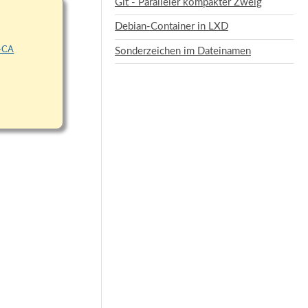
Git - Paralleler kompakter Zweig
Debian-Container in LXD
n-CA
Sonderzeichen im Dateinamen