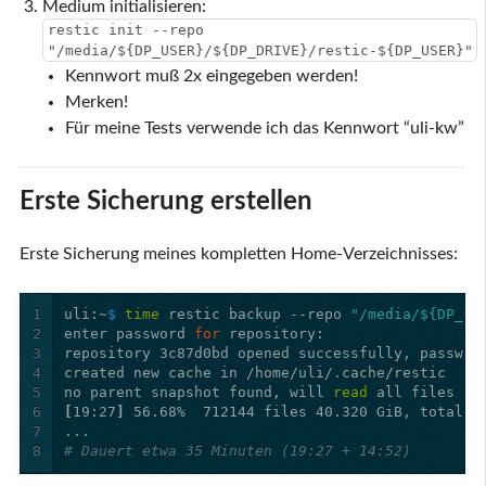
Medium initialisieren:
restic init --repo
"/media/${DP_USER}/${DP_DRIVE}/restic-${DP_USER}"
Kennwort muß 2x eingegeben werden!
Merken!
Für meine Tests verwende ich das Kennwort “uli-kw”
Erste Sicherung erstellen
Erste Sicherung meines kompletten Home-Verzeichnisses:
1
uli:~
$ 
time 
restic backup --repo 
"/media/${DP_US
2
enter password 
for 
3
4
5
no parent snapshot found, will 
read 
6
[
19:27
]
7
8
# Dauert etwa 35 Minuten (19:27 + 14:52)