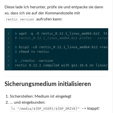
Diese lade ich herunter, prüfe sie und entpacke sie dann
so, dass ich sie auf der Kommandozeile mit
aufrufen kann:
restic version
1
$ 
2
# restic_0.12.1_linux_amd64.bz2 prüfen - virusto
3
4
$ 
5
$ 
6
7
$ 
8
Sicherungsmedium initialisieren
Sicherstellen: Medium ist eingelegt
… und eingebunden:
–> klappt!
ls "/media/${DP_USER}/${DP_DRIVE}"