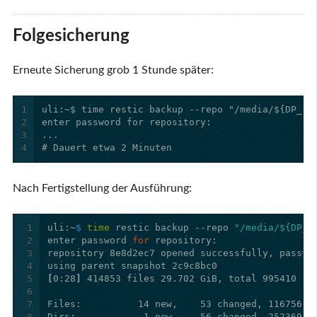
Folgesicherung
Erneute Sicherung grob 1 Stunde später:
1
2
3
4
# Dauert etwa 2 Minuten
Nach Fertigstellung der Ausführung:
1
uli:~
$ 
time 
restic backup --repo 
"/media/${DP_U
2
enter password 
for 
3
4
5
[
0:28
]
6
7
8