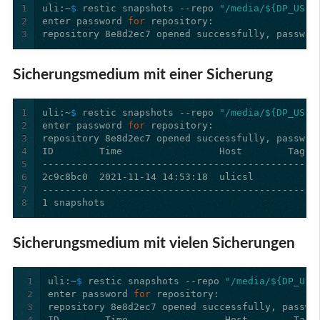
1
uli:~
$ 
restic snapshots --repo 
"/media/${DP_USER
2
enter password 
for 
3
Sicherungsmedium mit einer Sicherung
1
uli:~
$ 
restic snapshots --repo 
"/media/${DP_USER
2
enter password 
for 
3
4
5
6
7
8
Sicherungsmedium mit vielen Sicherungen
1
uli:~
$ 
restic snapshots --repo 
"/media/${DP_USE
2
enter password 
for 
3
4