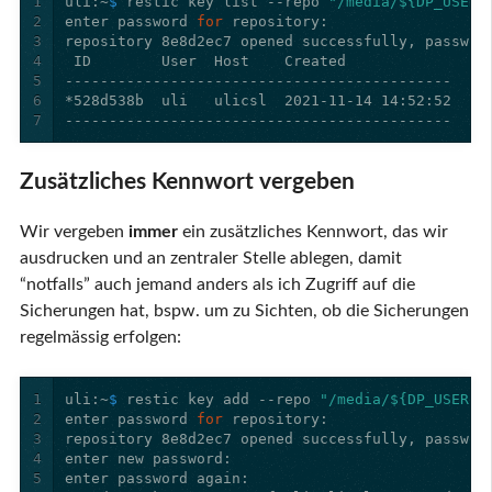
1
uli:~
$ 
restic key list --repo 
"/media/${DP_USER}
2
enter password 
for 
3
4
5
6
7
Zusätzliches Kennwort vergeben
Wir vergeben
immer
ein zusätzliches Kennwort, das wir
ausdrucken und an zentraler Stelle ablegen, damit
“notfalls” auch jemand anders als ich Zugriff auf die
Sicherungen hat, bspw. um zu Sichten, ob die Sicherungen
regelmässig erfolgen:
1
uli:~
$ 
restic key add --repo 
"/media/${DP_USER}/
2
enter password 
for 
3
4
5