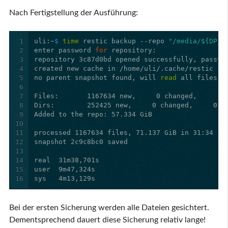
Nach Fertigstellung der Ausführung:
1
uli:~
$ 
time 
restic backup --repo 
"/media/${DP_U
2
enter password 
for 
3
4
5
no parent snapshot found, will 
read 
6
7
8
9
10
11
12
13
14
15
16
Bei der ersten Sicherung werden alle Dateien gesichtert.
Dementsprechend dauert diese Sicherung relativ lange!