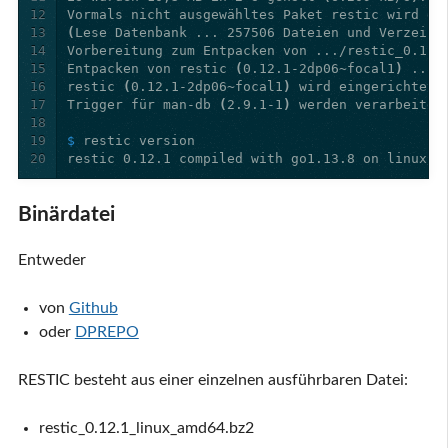
12
13
(
Lese Datenbank ... 257506 Dateien und Verzeich
14
15
Entpacken von restic 
(
0.12.1-2dp06~focal1
)
16
restic 
(
0.12.1-2dp06~focal1
)
17
Trigger für man-db 
(
2.9.1-1
)
18
19
$ 
20
Binärdatei
Entweder
von
Github
oder
DPREPO
RESTIC besteht aus einer einzelnen ausführbaren Datei:
restic_0.12.1_linux_amd64.bz2