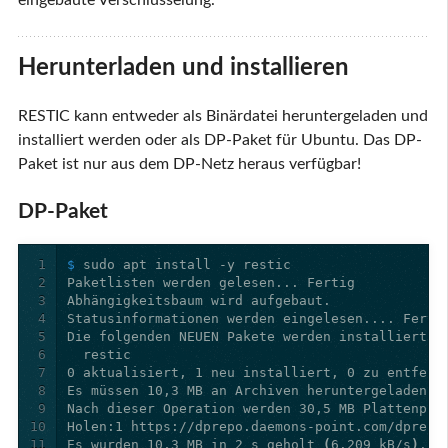
eingebaute Verschlüsselung.
Herunterladen und installieren
RESTIC kann entweder als Binärdatei heruntergeladen und
installiert werden oder als DP-Paket für Ubuntu. Das DP-
Paket ist nur aus dem DP-Netz heraus verfügbar!
DP-Paket
1
$ 
2
3
4
5
6
7
8
9
10
Holen:1 https://dprepo.daemons-point.com/dprepo
11
Es wurden 10,3 MB in 2 s geholt 
(
6.209 kB/s
)