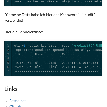
6
saved new key as <Key of uli@ulicsl, created on 
Für meine Tests habe ich hier das Kennwort “uli-audit”
verwendet!
Hier die Kennwortliste:
1
uli:~
$ 
restic key list --repo 
"/media/${DP_USER}
2
3
4
5
6
7
Links
Restic.net
Github