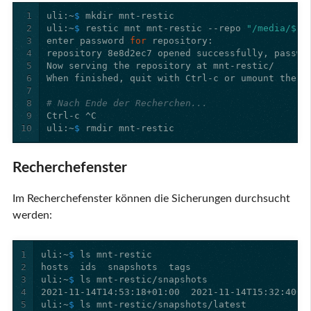
1
uli:~
$ 
2
uli:~
$ 
restic mnt mnt-restic --repo 
"/media/${D
3
enter password 
for 
4
5
6
7
8
# Nach Ende der Recherchen...
9
10
uli:~
$ 
Recherchefenster
Im Recherchefenster können die Sicherungen durchsucht
werden:
1
uli:~
$ 
2
3
uli:~
$ 
4
5
uli:~
$ 