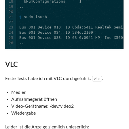
18
19
20
21
$ 
22
23
24
25
26
VLC
Erste Tests habe ich mit VLC durchgeführt:
.
vlc
Medien
Aufnahmegerät öffnen
Video-Gerätname: /dev/video2
Wiedergabe
Leider ist die Anzeige ziemlich unleserlich: