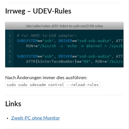
Irrweg – UDEV-Rules
/etc/udev/rules.d/91-hdmi-to-usb-ms2109.rules
1
# For HDMI-to-USB adaptor:
2
SUBSYSTEM
==
"usb"
, 
DRIVER
==
"snd-usb-audio"
, ATTRS
3
    RUN+
=
"/bin/sh -c 'echo -n $kernel > /sys/bus
4
5
SUBSYSTEM
==
"usb"
, 
DRIVER
==
"snd-usb-audio"
, ATTRS
6
    ATTR
{
bInterfaceNumber
}==
"00"
, RUN+
=
"/bin/sh 
Nach Änderungen immer dies ausführen:
sudo sudo udevadm control --reload-rules
Links
Zweit-PC ohne Monitor