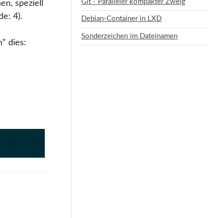
Git - Paralleler kompakter Zweig
n, speziell
e: 4).
Debian-Container in LXD
Sonderzeichen im Dateinamen
” dies: