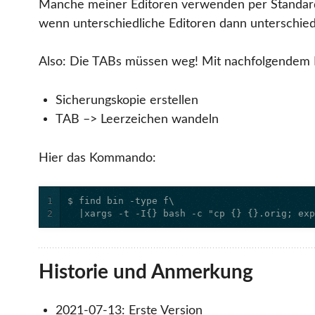
Manche meiner Editoren verwenden per Standard 
wenn unterschiedliche Editoren dann unterschie
Also: Die TABs müssen weg! Mit nachfolgendem K
Sicherungskopie erstellen
TAB –> Leerzeichen wandeln
Hier das Kommando:
1
2
  |xargs -t -I{} bash -c "cp {} {}.orig; ex
Historie und Anmerkung
2021-07-13: Erste Version