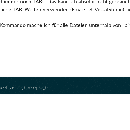
immer noch TABs. Das kann ich absolut nicht gebrauche
dliche TAB-Weiten verwenden (Emacs: 8, VisualStudioCod
ommando mache ich für alle Dateien unterhalb von “bin
pand -t 8 {}.orig >{}"