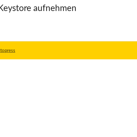
a-Keystore aufnehmen
topress