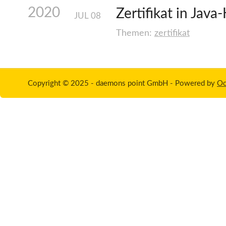
2020
Zertifikat in Jav
JUL
08
Themen:
zertifikat
Copyright © 2025 - daemons point GmbH -
Powered by
Oc