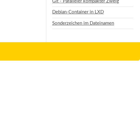
Git - Paralleler kompakter Zweig
Debian-Container in LXD
Sonderzeichen im Dateinamen