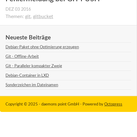
DEZ
03
2016
Themen:
git
,
gitbucket
Neueste Beiträge
Debian-Paket ohne Optimierung erzeugen
Git - Offline-Arbeit
Git - Paralleler kompakter Zweig
Debian-Container in LXD
Sonderzeichen im Dateinamen
Copyright © 2025 - daemons point GmbH -
Powered by
Octopress