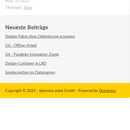
AUG
10
2022
Themen:
bios
Neueste Beiträge
Debian-Paket ohne Optimierung erzeugen
Git - Offline-Arbeit
Git - Paralleler kompakter Zweig
Debian-Container in LXD
Sonderzeichen im Dateinamen
Copyright © 2025 - daemons point GmbH -
Powered by
Octopress