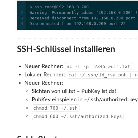
1
2
3
4
Disconnected from 192.168.0.200 port 22
SSH-Schlüssel installieren
Neuer Rechner:
nc -l -p 12345 >uli.txt
Lokaler Rechner:
cat ~/.ssh/id_rsa.pub | n
Neuer Rechner:
Sichten von uli.txt – PubKey ist da!
PubKey einspielen in ~/.ssh/authorized_key
chmod 700 ~/.ssh
chmod 600 ~/.ssh/authorized_keys