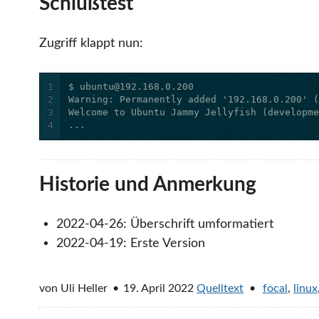
Schlußtest
Zugriff klappt nun:
1
2
3
4
...
Historie und Anmerkung
2022-04-26: Überschrift umformatiert
2022-04-19: Erste Version
von
Uli Heller
19. April 2022
Quelltext
focal
,
linux