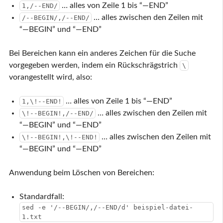
… alles von Zeile 1 bis “—END”
1,/--END/
… alles zwischen den Zeilen mit
/--BEGIN/,/--END/
“—BEGIN” und “—END”
Bei Bereichen kann ein anderes Zeichen für die Suche
vorgegeben werden, indem ein Rückschrägstrich
\
vorangestellt wird, also:
… alles von Zeile 1 bis “—END”
1,\!--END!
… alles zwischen den Zeilen mit
\!--BEGIN!,/--END/
“—BEGIN” und “—END”
… alles zwischen den Zeilen mit
\!--BEGIN!,\!--END!
“—BEGIN” und “—END”
Anwendung beim Löschen von Bereichen:
Standardfall:
sed -e '/--BEGIN/,/--END/d' beispiel-datei-
1.txt