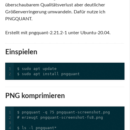
überschaubarem Qualitätsverlust aber deutlicher
Größenverringerung umwandeln. Dafür nutze ich
PNGQUANT.
Erstellt mit pngquant-2.21.2-1 unter Ubuntu-20.04.
Einspielen
1
2
$ sudo apt install pngquant
PNG komprimieren
1
2
3
4