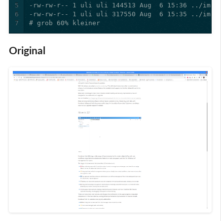
5
6
7
# grob 60% kleiner
Original