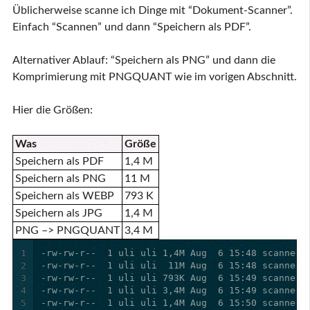
Üblicherweise scanne ich Dinge mit “Dokument-Scanner”.
Einfach “Scannen” und dann “Speichern als PDF”.
Alternativer Ablauf: “Speichern als PNG” und dann die
Komprimierung mit PNGQUANT wie im vorigen Abschnitt.
Hier die Größen:
Was
Größe
Speichern als PDF
1,4 M
Speichern als PNG
11 M
Speichern als WEBP
793 K
Speichern als JPG
1,4 M
PNG –> PNGQUANT
3,4 M
1
2
3
4
5
-rw-rw-r--  1 uli uli 1,4M Aug  6 15:50 scanned.