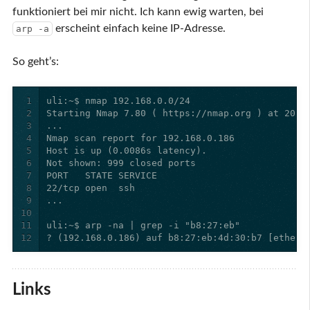
funktioniert bei mir nicht. Ich kann ewig warten, bei
erscheint einfach keine IP-Adresse.
arp -a
So geht’s:
1
2
3
4
5
6
7
8
9
10
11
12
? (192.168.0.186) auf b8:27:eb:4d:30:b7 [ether]
Links