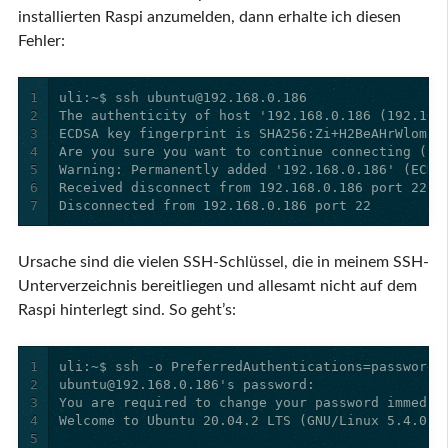
installierten Raspi anzumelden, dann erhalte ich diesen
Fehler:
1
2
3
4
5
6
7
Disconnected from 192.168.0.186 port 22
Ursache sind die vielen SSH-Schlüssel, die in meinem SSH-
Unterverzeichnis bereitliegen und allesamt nicht auf dem
Raspi hinterlegt sind. So geht’s:
1
2
3
4
5