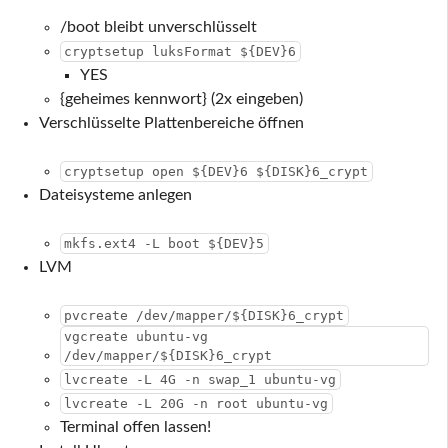
/boot bleibt unverschlüsselt
cryptsetup luksFormat ${DEV}6
YES
{geheimes kennwort} (2x eingeben)
Verschlüsselte Plattenbereiche öffnen
cryptsetup open ${DEV}6 ${DISK}6_crypt
Dateisysteme anlegen
mkfs.ext4 -L boot ${DEV}5
LVM
pvcreate /dev/mapper/${DISK}6_crypt
vgcreate ubuntu-vg
/dev/mapper/${DISK}6_crypt
lvcreate -L 4G -n swap_1 ubuntu-vg
lvcreate -L 20G -n root ubuntu-vg
Terminal offen lassen!