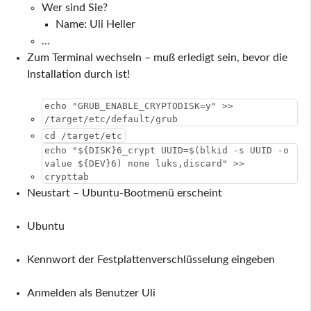
Wer sind Sie?
Name: Uli Heller
…
Zum Terminal wechseln – muß erledigt sein, bevor die
Installation durch ist!
echo "GRUB_ENABLE_CRYPTODISK=y" >>
/target/etc/default/grub
cd /target/etc
echo "${DISK}6_crypt UUID=$(blkid -s UUID -o
value ${DEV}6) none luks,discard" >>
crypttab
Neustart – Ubuntu-Bootmenü erscheint
Ubuntu
Kennwort der Festplattenverschlüsselung eingeben
Anmelden als Benutzer Uli