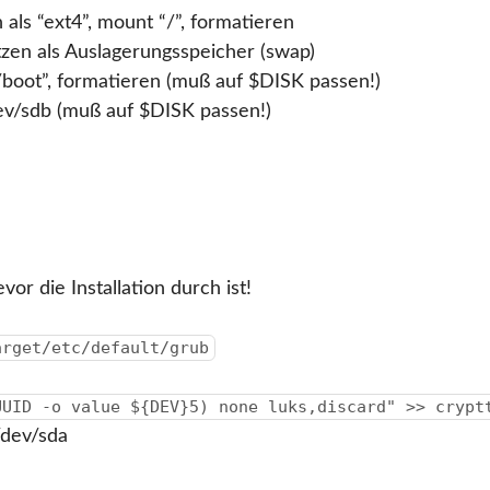
ls “ext4”, mount “/”, formatieren
en als Auslagerungsspeicher (swap)
/boot”, formatieren (muß auf $DISK passen!)
dev/sdb (muß auf $DISK passen!)
or die Installation durch ist!
arget/etc/default/grub
UUID -o value ${DEV}5) none luks,discard" >> crypt
/dev/sda