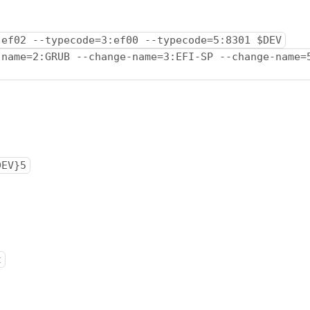
:ef02 --typecode=3:ef00 --typecode=5:8301 $DEV
-name=2:GRUB --change-name=3:EFI-SP --change-name=
DEV}5
t