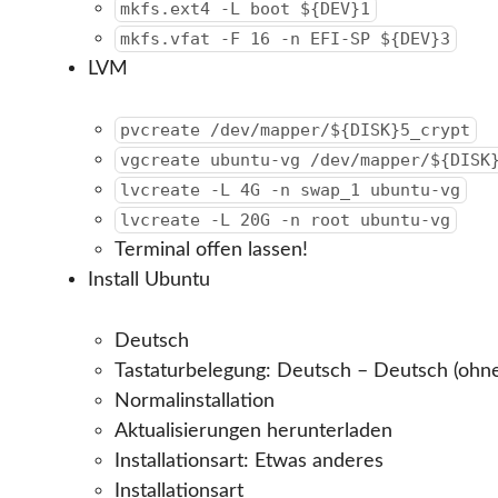
mkfs.ext4 -L boot ${DEV}1
mkfs.vfat -F 16 -n EFI-SP ${DEV}3
LVM
pvcreate /dev/mapper/${DISK}5_crypt
vgcreate ubuntu-vg /dev/mapper/${DISK
lvcreate -L 4G -n swap_1 ubuntu-vg
lvcreate -L 20G -n root ubuntu-vg
Terminal offen lassen!
Install Ubuntu
Deutsch
Tastaturbelegung: Deutsch – Deutsch (ohne
Normalinstallation
Aktualisierungen herunterladen
Installationsart: Etwas anderes
Installationsart