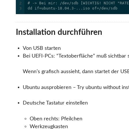
2
3
dd if=ubuntu-18.04.3-...iso of=/dev/sdb
Installation durchführen
Von USB starten
Bei UEFI-PCs: “Textoberfläche” muß sichtbar 
Wenn’s grafisch aussieht, dann startet der U
Ubuntu ausprobieren – Try ubuntu without inst
Deutsche Tastatur einstellen
Oben rechts: Pfeilchen
Werkzeugkasten