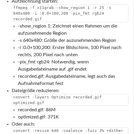
Aufzeichnung starten:
ffmpeg -f x11grab -show_region 1 -r 25 -s
640x480 -i :0.0+100,200 -pix_fmt rgb24
recorded.gif
-show_region 1: Zeichnet einen Rahmen um die
aufzunehmende Region
-s 640x480: Größe der auzunehmenden Region
-i :0.0+100,200: Erster Bildschirm, 100 Pixel nach
rechts, 200 Pixel nach unten
-pix_fmt rgb24: Notwendig, wenn
Ausgabedateiname auf .gif endet
recorded.gif: Ausgabedateiname, legt auch das
Aufnahmeformat fest
Dateigröße reduzieren:
convert -layers Optimize recorded.gif
optimized.gif
recorded.gif: 86M
optimized.gif: 371K
Oder auch:
convert -resize 640 -coalesce -fuzz 3% +dither