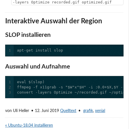
-layers Optimize recorded.gif optimized.gif
Interaktive Auswahl der Region
SLOP installieren
1
apt-get install slop
Auswahl und Aufnahme
1
2
3
convert -layers Optimize ~/recorded.gif ~/optimi
von
Uli Heller
12. Juni 2019
Quelltext
grafik
,
xenial
« Ubuntu-18.04 installieren