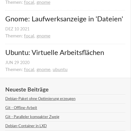
Themen:
focal
,
gnome
Gnome: Laufwerksanzeige in 'Dateien'
DEZ
10
2021
Themen:
focal
,
gnome
Ubuntu: Virtuelle Arbeitsflächen
JUN
29
2020
Themen:
focal
,
gnome
,
ubuntu
Neueste Beiträge
Debian-Paket ohne Optimierung erzeugen
Git - Offline-Arbeit
Git - Paralleler kompakter Zweig
Debian-Container in LXD