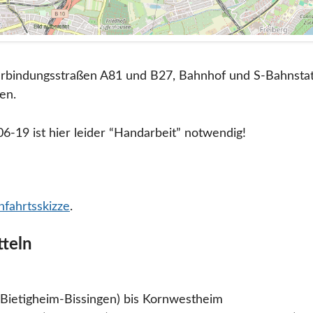
erbindungsstraßen A81 und B27, Bahnhof und S-Bahnsta
en.
06-19 ist hier leider “Handarbeit” notwendig!
nfahrtsskizze
.
tteln
 Bietigheim-Bissingen) bis Kornwestheim