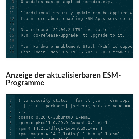
9
10
11
12
13
14
15
16
17
18
Last login: Mon Jun 19 16:20:17 2023 from 91.89
Anzeige der aktualisierbaren ESM-
Programme
1
2
3
4
5
6
7