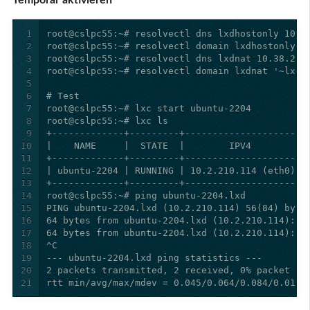
Temporär aktivieren
1
2
3
4
5
6
7
8
9
10
11
12
13
14
15
16
17
18
19
20
21
rtt min/avg/max/mdev = 0.045/0.064/0.084/0.019 