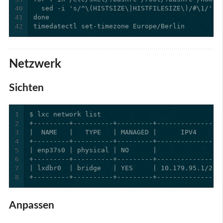
40
41
42
timedatectl set-timezone Europe/Berlin
Netzwerk
Sichten
1
2
3
4
5
6
7
8
+---------+----------+---------+----------------
Anpassen