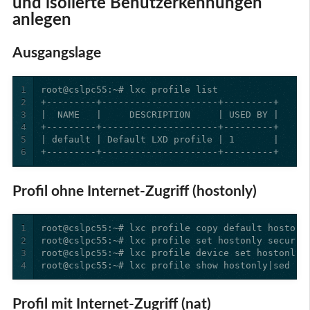
und isolierte Benutzerkennungen
anlegen
Ausgangslage
1
2
3
4
5
6
+---------+---------------------+---------+
Profil ohne Internet-Zugriff (hostonly)
1
2
3
4
root@cslpc55:~# lxc profile show hostonly|sed -e
Profil mit Internet-Zugriff (nat)