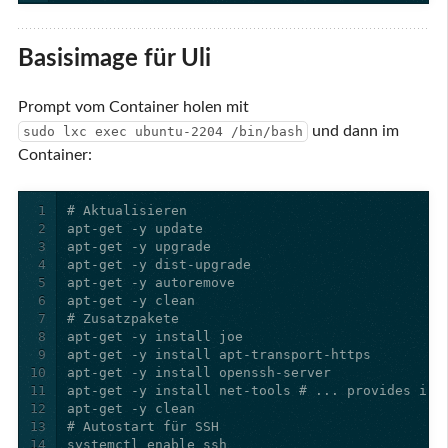
Basisimage für Uli
Prompt vom Container holen mit
und dann im
sudo lxc exec ubuntu-2204 /bin/bash
Container:
1
2
3
4
5
6
7
8
9
10
11
12
13
14