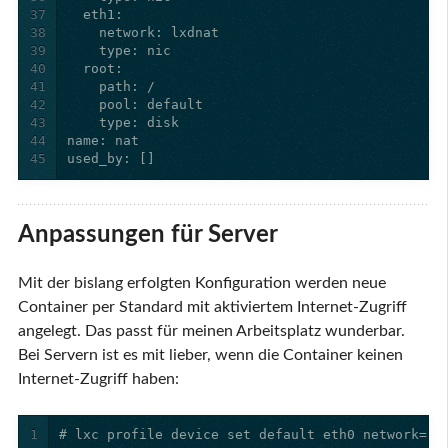
37
38
39
40
41
42
43
44
45
used_by: []
Anpassungen für Server
Mit der bislang erfolgten Konfiguration werden neue
Container per Standard mit aktiviertem Internet-Zugriff
angelegt. Das passt für meinen Arbeitsplatz wunderbar.
Bei Servern ist es mit lieber, wenn die Container keinen
Internet-Zugriff haben:
1
# lxc profile device set default eth0 network=lx