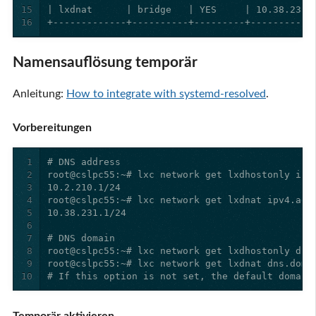
15
16
+-------------+----------+---------+-----------
Namensauflösung temporär
Anleitung:
How to integrate with systemd-resolved
.
Vorbereitungen
1
2
3
4
5
6
7
8
9
10
# If this option is not set, the default domain