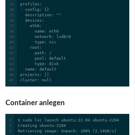
33
34
35
36
37
38
39
40
41
42
43
44
45
46
47
cluster: null
Container anlegen
1
2
3