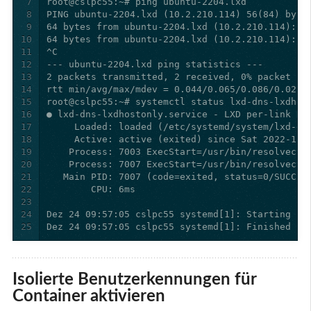
7
8
9
10
11
12
13
14
15
16
17
18
19
20
21
22
23
24
25
Dez 24 09:57:05 cslpc55 systemd[1]: Finished LX
Isolierte Benutzerkennungen für
Container aktivieren