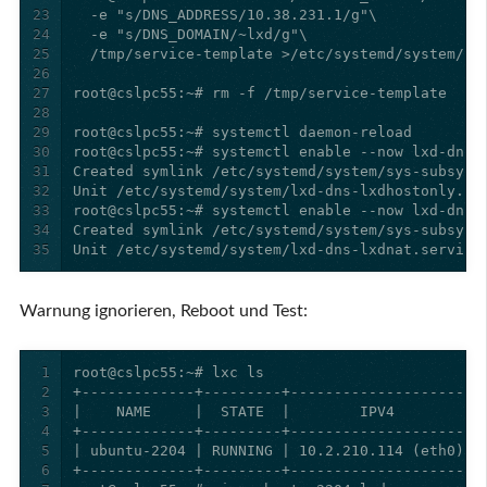
23
24
25
26
27
28
29
30
31
32
33
34
35
Unit /etc/systemd/system/lxd-dns-lxdnat.service
Warnung ignorieren, Reboot und Test:
1
2
3
4
5
6