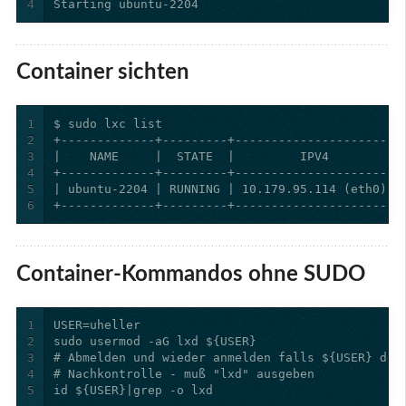
4
Starting ubuntu-2204
Container sichten
1
2
3
4
5
6
+-------------+---------+----------------------+
Container-Kommandos ohne SUDO
1
2
3
4
5
id ${USER}|grep -o lxd