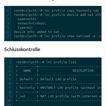
1
2
3
4
5
6
7
root@cslpc55:~# lxc profile show nat|sed -e 's/^
Schlusskontrolle
1
2
3
4
5
6
7
8
9
10
11