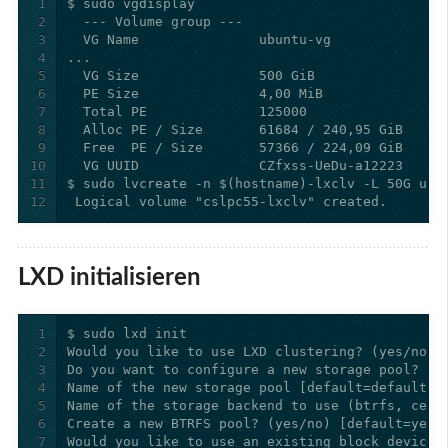
1
2
3
4
5
6
7
8
9
10
11
12
 Logical volume "cslpc55-lxclv" created.
LXD initialisieren
1
2
3
4
5
6
7