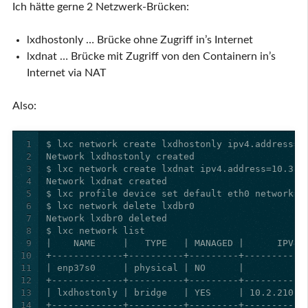
Ich hätte gerne 2 Netzwerk-Brücken:
lxdhostonly … Brücke ohne Zugriff in’s Internet
lxdnat … Brücke mit Zugriff von den Containern in’s
Internet via NAT
Also:
1
2
3
4
5
6
7
8
9
10
11
12
13
14