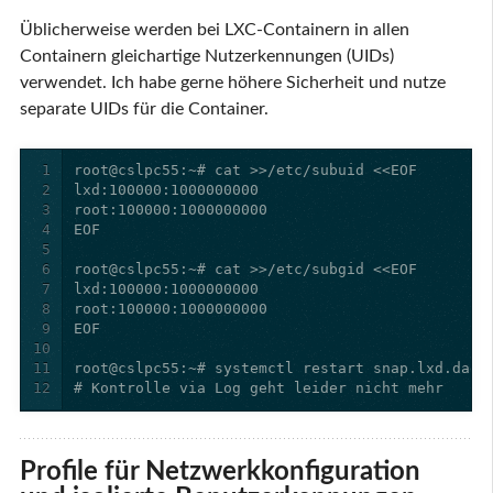
Üblicherweise werden bei LXC-Containern in allen
Containern gleichartige Nutzerkennungen (UIDs)
verwendet. Ich habe gerne höhere Sicherheit und nutze
separate UIDs für die Container.
1
2
3
4
5
6
7
8
9
10
11
12
# Kontrolle via Log geht leider nicht mehr
Profile für Netzwerkkonfiguration