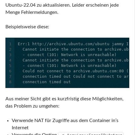
Ubuntu-22.04 zu aktualisieren. Leider erscheinen jede
Menge Fehlermeldungen.
Beispielsweise diese:
1
2
3
4
5
6
7
8
  connection timed out
Aus meiner Sicht gibt es kurzfristig diese Möglichkeiten,
das Problem zu umgehen:
Verwende NAT für Zugriffe aus dem Container in’s
Internet