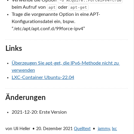
Verwende die Option
-o Acquire::ForceIPv4=true
beim Aufruf von
oder
apt
apt-get
Trage die vorgenannte Option in eine APT-
Konfigurationsdatei ein, bspw.
“/etc/apt/apt.conf.d/99force-ipv4”
Links
Überzeugen Sie apt-get, die IPv6-Methode nicht zu 
verwenden
LXC-Container Ubuntu-22.04
Änderungen
2021-12-20: Erste Version
von
Uli Heller
20. Dezember 2021
Quelltext
jammy
,
lxc