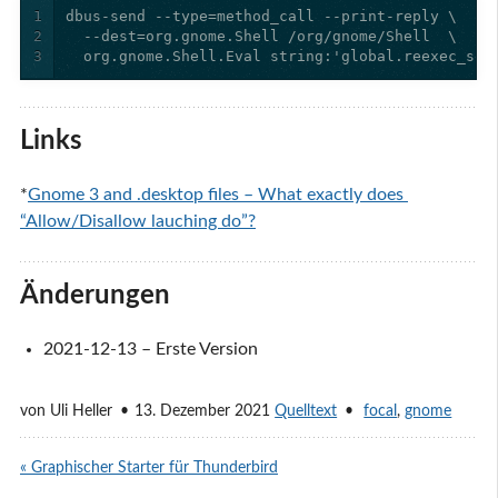
1
2
3
  org.gnome.Shell.Eval string:'global.reexec_sel
Links
*
Gnome 3 and .desktop files – What exactly does 
“Allow/Disallow lauching do”?
Änderungen
2021-12-13 – Erste Version
von
Uli Heller
13. Dezember 2021
Quelltext
focal
,
gnome
« Graphischer Starter für Thunderbird