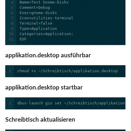
4
5
6
7
8
9
10
11
EOF
applikation.desktop ausführbar
1
chmod +x ~/Schreibtisch/applikation.desktop
applikation.desktop startbar
1
dbus-launch gio set ~/Schreibtisch/applikation.d
Schreibtisch aktualisieren